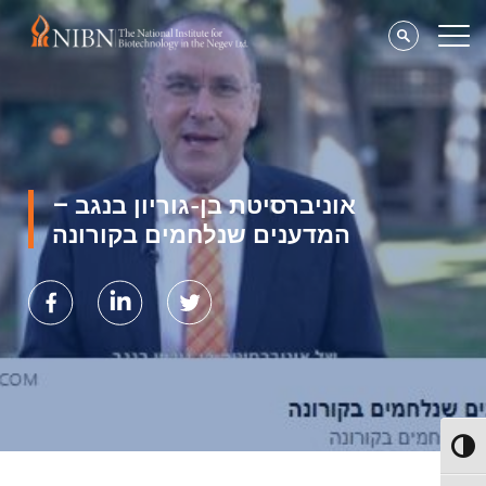
אוניברסיטת בן-גוריון בנגב –
המדענים שנלחמים בקורונה
Toggl