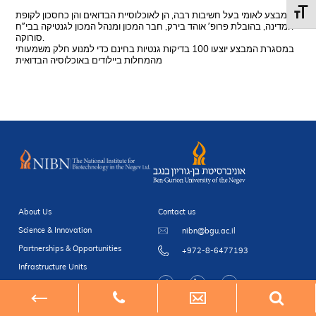
Toggl
מבצע לאומי בעל חשיבות רבה, הן לאוכלוסיית הבדואים והן כחסכון לקופת
המדינה, בהובלת פרופ’ אוהד בירק, חבר המכון ומנהל המכון לגנטיקה בבי”ח
סורוקה.
במסגרת המבצע יוצעו 100 בדיקות גנטיות בחינם כדי למנוע חלק משמעותי
מהמחלות ביילודים באוכלוסיה הבדואית
About Us
Contact us
Science & Innovation
nibn@bgu.ac.il
Partnerships & Opportunities
+972-8-6477193
Infrastructure Units
Newsroom