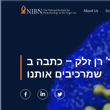
About Us
Sc
דר’ רן זלק – כתבה בYNET – אטומים
שמרכיבים אותנו