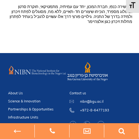
Toggl
דר’ שירה כנפו, חברת המכון, יחד עם עמיתיה, מתמטיקאי, חוקרת סרטן
ופתולוג מספרד, הוכיחו שיצורים חד-תאיים, ללא מח, מסוגלים לפתח זיכרון
ולמידה בדרך של התניה. גילויים פורצי דרך אלו עשויים להוביל בעתיד לפתרון
מחלות זיכרון כגון אלצהיימר
About Us
Contact us
Science & Innovation
nibn@bgu.ac.il
Partnerships & Opportunities
+972-8-6477193
Infrastructure Units
Newsroom