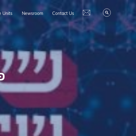
e Units
Newsroom
Contact Us
פ