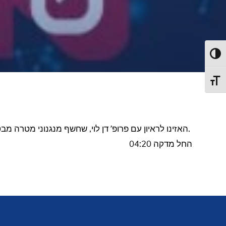
Toggl
Toggl
האזינו לראיון עם פרופ’ דן לוי, שחשף מנגנוני מטרה מבטיחים לפיתוח תרופות לסרטן השד ולסוגים נוספים של סרטן.
החל מדקה 04:20