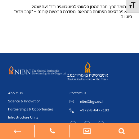
Toggl
דר’ תומר הרץ, חבר המכון הלאומי לביוטכנווגיה ודר’ נעם שנטל
מהאוניברסיטה הפתוחה בהרצאה מסדרת הרצאות קורונה – “קרב מדע”
ביוטיוב
About Us
Contact us
Science & Innovation
nibn@bgu.ac.il
Partnerships & Opportunities
+972-8-6477193
Infrastructure Units
Newsroom