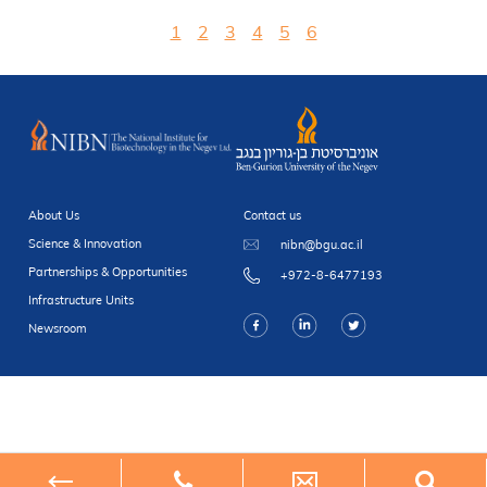
1
2
3
4
5
6
About Us
Contact us
Science & Innovation
nibn@bgu.ac.il
Partnerships & Opportunities
+972-8-6477193
Infrastructure Units
Newsroom